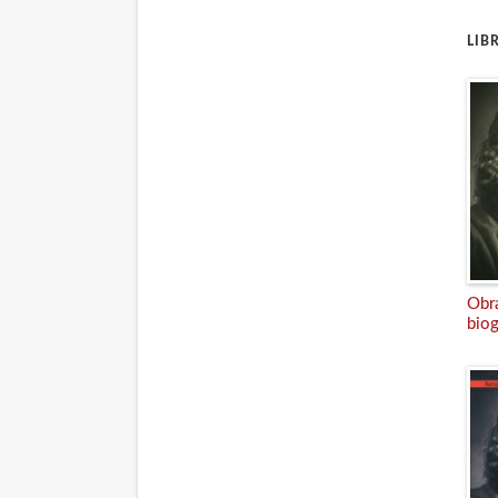
LIB
Obr
biog