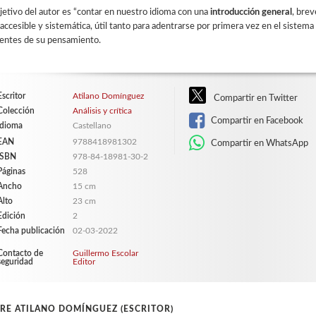
jetivo del autor es “contar en nuestro idioma con una
introducción general
, brev
accesible y sistemática, útil tanto para adentrarse por primera vez en el sistema 
ientes de su pensamiento.
Escritor
Atilano Domínguez
Compartir en Twitter
Colección
Análisis y crítica
Compartir en Facebook
Idioma
Castellano
EAN
9788418981302
Compartir en WhatsApp
ISBN
978-84-18981-30-2
Páginas
528
Ancho
15 cm
Alto
23 cm
Edición
2
Fecha publicación
02-03-2022
Contacto de
Guillermo Escolar
seguridad
Editor
RE ATILANO DOMÍNGUEZ (ESCRITOR)