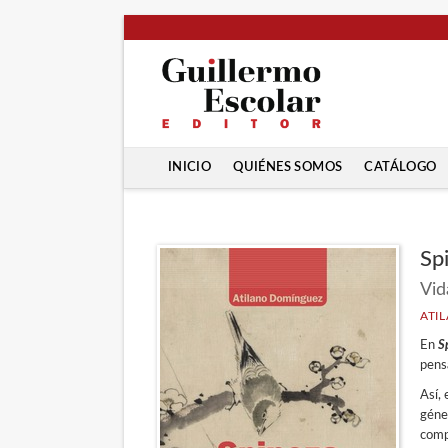
INICIO
QUIÉNES SOMOS
CATÁLOGO
Sp
Vid
ATI
En
S
pensa
Así, 
géne
compl