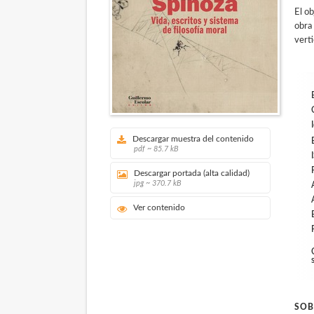
El ob
obra 
vert
Descargar muestra del contenido
pdf ~ 85.7 kB
Descargar portada (alta calidad)
jpg ~ 370.7 kB
Ver contenido
SOB