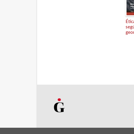
Étic
segú
geo