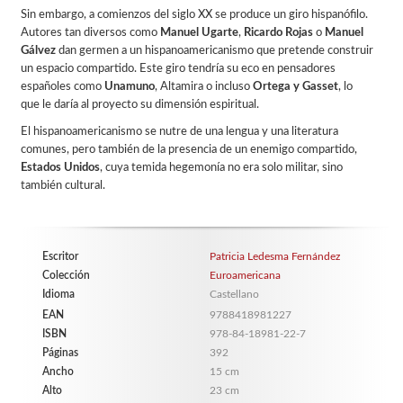
Sin embargo, a comienzos del siglo XX se produce un giro hispanófilo.
Autores tan diversos como
Manuel Ugarte
,
Ricardo Rojas
o
Manuel
Gálvez
dan germen a un hispanoamericanismo que pretende construir
un espacio compartido. Este giro tendría su eco en pensadores
españoles como
Unamuno
, Altamira o incluso
Ortega y Gasset
, lo
que le daría al proyecto su dimensión espiritual.
El hispanoamericanismo se nutre de una lengua y una literatura
comunes, pero también de la presencia de un enemigo compartido,
Estados Unidos
, cuya temida hegemonía no era solo militar, sino
también cultural.
Escritor
Patricia Ledesma Fernández
Colección
Euroamericana
Idioma
Castellano
EAN
9788418981227
ISBN
978-84-18981-22-7
Páginas
392
Ancho
15 cm
Alto
23 cm