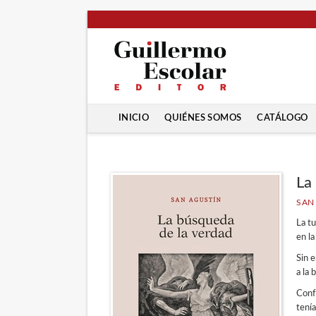
INICIO
QUIÉNES SOMOS
CATÁLOGO
La
SAN
La t
en l
Sin 
a la 
Conf
tení