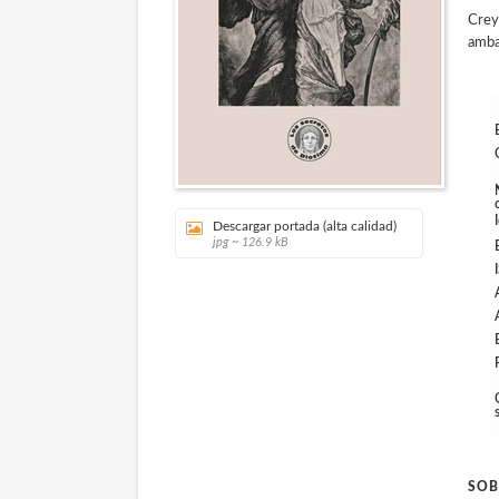
Creyó
am
ba
Descargar portada (alta calidad)
jpg ~ 126.9 kB
SOB