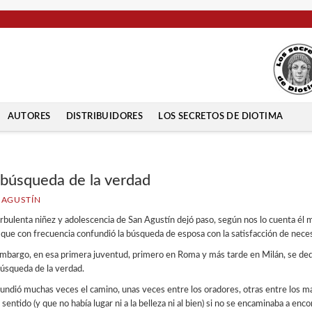
AUTORES
DISTRIBUIDORES
LOS SECRETOS DE DIOTIMA
 búsqueda de la verdad
 AGUSTÍN
urbulenta niñez y adolescencia de San
Agustín dejó paso, según nos lo cuenta él
m
a que con frecuencia confundió
la búsqueda de esposa con la satisfacción de
neces
embargo, en esa primera juventud, prime
ro en Roma y más tarde en Milán, se de
búsqueda de la verdad.
undió muchas veces el camino, unas veces
entre los oradores, otras entre los 
a
sentido (y que no había lugar ni a la belleza ni al
bien) si no se encaminaba a encon