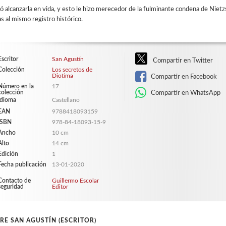
 alcanzarla en vida, y esto le hizo mere
cedor de la fulminante condena de Niet
s al mismo registro histórico.
Escritor
San Agustín
Compartir en Twitter
Colección
Los secretos de
Diotima
Compartir en Facebook
Número en la
17
colección
Compartir en WhatsApp
Idioma
Castellano
EAN
9788418093159
ISBN
978-84-18093-15-9
Ancho
10 cm
Alto
14 cm
Edición
1
Fecha publicación
13-01-2020
Contacto de
Guillermo Escolar
seguridad
Editor
RE SAN AGUSTÍN (ESCRITOR)