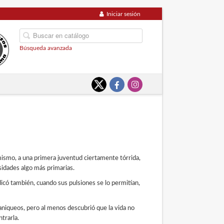
Iniciar sesión
Búsqueda avanzada
ismo, a una primera juventud ciertamente
tórrida,
idades algo más primarias.
dicó
también, cuando sus pulsiones se lo permi
tían,
maniqueos,
pero al menos descubrió que la vida no
trarla.