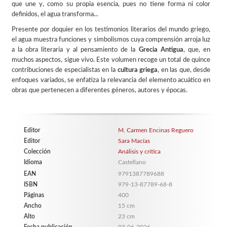
que une y, como su propia esencia, pues no tiene forma ni color
definidos, el agua transforma...
Presente por doquier en los testimonios literarios del mundo griego,
el agua muestra funciones y simbolismos cuya comprensión arroja luz
a la obra literaria y al pensamiento de la
Grecia Antigua
, que, en
muchos aspectos, sigue vivo. Este volumen recoge un total de quince
contribuciones de especialistas en la
cultura griega
, en las que, desde
enfoques variados, se enfatiza la relevancia del elemento acuático en
obras que pertenecen a diferentes géneros, autores y épocas.
Editor
M. Carmen Encinas Reguero
Editor
Sara Macías
Colección
Análisis y crítica
Idioma
Castellano
EAN
9791387789688
ISBN
979-13-87789-68-8
Páginas
400
Ancho
15 cm
Alto
23 cm