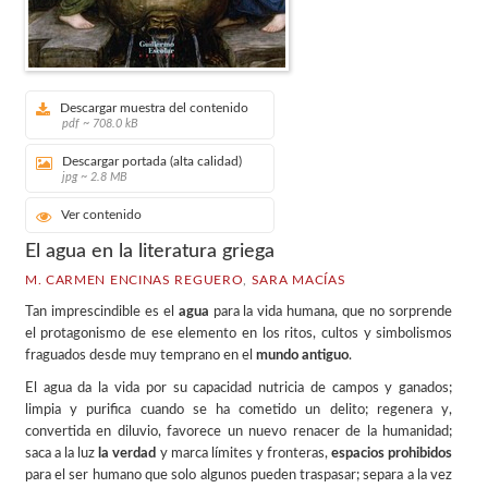
Descargar muestra del contenido
pdf ~ 708.0 kB
Descargar portada (alta calidad)
jpg ~ 2.8 MB
Ver contenido
El agua en la literatura griega
M. CARMEN ENCINAS REGUERO
,
SARA MACÍAS
Tan imprescindible es el
agua
para la vida humana, que no sorprende
el protagonismo de ese elemento en los ritos, cultos y simbolismos
fraguados desde muy temprano en el
mundo antiguo
.
El agua da la vida por su capacidad nutricia de campos y ganados;
limpia y purifica cuando se ha cometido un delito; regenera y,
convertida en diluvio, favorece un nuevo renacer de la humanidad;
saca a la luz
la verdad
y marca límites y fronteras,
espacios prohibidos
para el ser humano que solo algunos pueden traspasar; separa a la vez