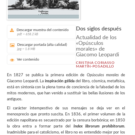
Dos siglos después
Descargar muestra del contenido
pdf ~ 658.2 kB
Actualidad de los
«Opúsculos
Descargar portada (alta calidad)
morales» de
jpg ~ 1.8 MB
Giacomo Leopardi
Ver contenido
CRISTINA CORIASSO
MARTÍN-POSADILLO
En 1827 se publica la primera edición de
Opúsculos morales
de
Giacomo Leopardi. La
inspiración gélida
del libro, cósmica, metafísica,
está en sintonía con la plena toma de conciencia de la falsedad de los
mitos modernos, que han venido a sustituir las bellas ilusiones de los
antiguos.
El carácter intempestivo de sus mensajes se deja ver en el
menosprecio que pronto suscita. En 1836, el primer volumen de la
edición napolitana es secuestrado por la censura borbónica; en 1850
la obra entra a formar parte del
Index librorum prohibitorum
.
Inadmisible para el catolicismo, el libro no es entendido mejor por los