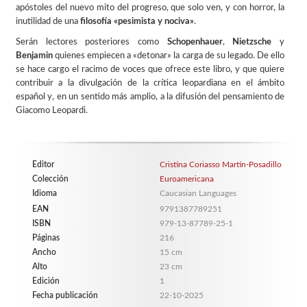
apóstoles del nuevo mito del progreso, que solo ven, y con horror, la
inutilidad de una
filosofía «pesimista y nociva»
.
Serán lectores posteriores como
Schopenhauer
,
Nietzsche
y
Benjamin
quienes empiecen a «detonar» la carga de su legado. De ello
se hace cargo el racimo de voces que ofrece este libro, y que quiere
contribuir a la divulgación de la crítica leopardiana en el ámbito
español y, en un sentido más amplio, a la difusión del pensamiento de
Giacomo Leopardi.
Editor
Cristina Coriasso Martín-Posadillo
Colección
Euroamericana
Idioma
Caucasian Languages
EAN
9791387789251
ISBN
979-13-87789-25-1
Páginas
216
Ancho
15 cm
Alto
23 cm
Edición
1
Fecha publicación
22-10-2025