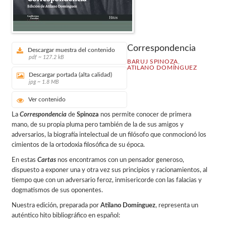
Correspondencia
Descargar muestra del contenido
pdf ~ 127.2 kB
BARUJ SPINOZA
,
ATILANO DOMÍNGUEZ
Descargar portada (alta calidad)
jpg ~ 1.8 MB
Ver contenido
La
Correspondencia
de
Spinoza
nos permite conocer
de primera
mano, de su propia pluma pero también
de la de sus amigos y
adversarios, la biografía intelec
tual de un filósofo que conmocionó los
cimientos de
la ortodoxia filosófica de su época.
En estas
Cartas
nos encontramos con un pensador
generoso,
dispuesto a exponer una y otra vez sus prin
cipios y racionamientos, al
tiempo que con un adver
sario feroz, inmisericorde con las falacias y
dogmatis
mos de sus oponentes.
Nuestra edición, preparada por
Atilano Domínguez
,
representa un
auténtico hito bibliográfico en español: