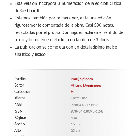
Esta versión incorpora la numeración de la edi
ción crítica
de
Gerbhardt
.
Estamos, también por primera vez, ante una edi
ción
rigurosamente comentada de la obra. Casi
500 notas,
redactadas por el propio Domínguez,
aclaran el sentido del
texto y lo ponen en relación
con la obra de Spinoza.
La publicación se completa con un detalladísimo
índice
analítico y léxico.
Escritor
Baruj Spinoza
Editor
Atilano Domínguez
Colección
Hitos
Idioma
Castellano
EAN
9788418093128
ISBN
978-84-18093-12-8
Páginas
400
Ancho
15 cm
Alto
23 cm