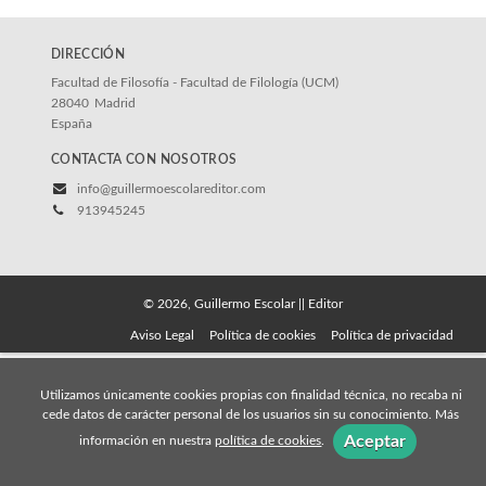
DIRECCIÓN
Facultad de Filosofía - Facultad de Filología (UCM)
28040
Madrid
España
CONTACTA CON NOSOTROS
info@guillermoescolareditor.com
913945245
© 2026, Guillermo Escolar || Editor
Aviso Legal
Política de cookies
Política de privacidad
Utilizamos únicamente cookies propias con finalidad técnica, no recaba ni
cede datos de carácter personal de los usuarios sin su conocimiento. Más
Aceptar
información en nuestra
política de cookies
.