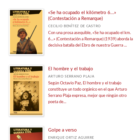
Coraquenque
«Se ha ocupado el kilómetro 6...»
Cuadernos de filosofía
(Contestación a Remarque)
De dedos de rosa
CECILIO BENÍTEZ DE CASTRO
Con una prosa asequible, «Se ha ocupado el km.
Desclasados
6...» (Contestación a Remarque) (1939) aborda la
decisiva batalla del Ebro de nuestra Guerra ...
Dialéctica
Eidos
El álgebra y la luna
El hombre y el trabajo
ARTURO SERRANO PLAJA
El pozo y el péndulo
Según Octavio Paz, El hombre y el trabajo
Empátheia
constituye un todo orgánico en el que Arturo
Serrano Plaja expresa, mejor que ningún otro
Ensayo
poeta de...
Epigraphica Complutense
Estudios clásicos
Estudios de Asia Oriental
Golpe a verso
ENRIQUE ORTIZ AGUIRRE
Ver todas... (21)