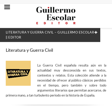
LITERATURA Y GUERRA CIVIL – GUILLERMO ESCOLAR
|| EDITOR
NUESTRAS COLECCIONES
Literatura y Guerra Civil
Akróasis
La Guerra Civil española resulta aún en la
Análisis y crítica
actualidad muy desconocida en sus textos,
Átomos tristes
contextos y relatos. Esta colección atiende a la
necesidad de ofrecer al público clásicos perdidos
Babélica
en el tiempo, pero también y sobre todo
argumentos literarios que permitan acercarse, de
Biblioteca Crítica de la Guerra Civil
primera mano, a tan turbulento periodo en la historia de España.
Biblioteca de Ciencias de las Religiones
Ciencia y realidad